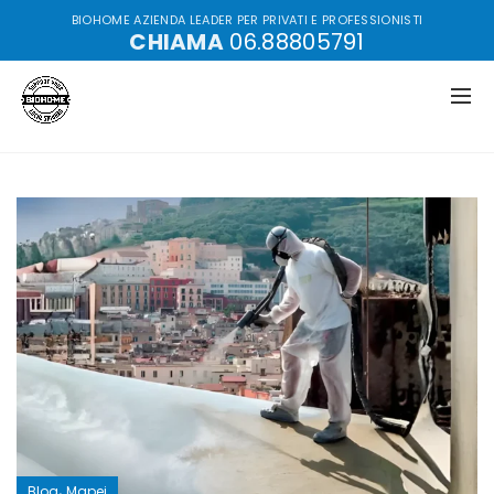
BIOHOME AZIENDA LEADER PER PRIVATI E PROFESSIONISTI
CHIAMA
06.88805791
Home
Archive by Category "Mapei"
,
Blog
Mapei